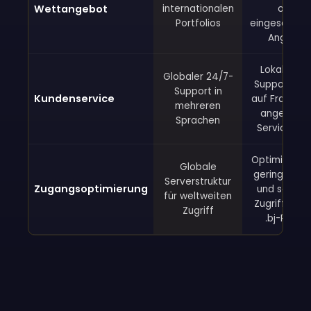
Wettangebot
internationalen
oder
Portfolios
eingeschrän
Angebot
Lokalisiert
Globaler 24/7-
Support, Fo
Support in
Kundenservice
auf Französi
mehreren
angepass
Sprachen
Servicezeit
Optimierung 
Globale
geringe Lat
Serverstruktur
Zugangsoptimierung
und schnell
für weltweiten
Zugriff aus 
Zugriff
.bj-Regio