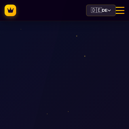
🇩🇪
DE