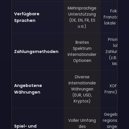
Mehrsprachige
Fokus auf
Verfügbare
Unterstützung
Französisch, 
Sprachen
(DE, EN, FR, ES
lokale Sprac
u.a.)
Priorisieru
Breites
lokaler
Spektrum
Zahlungsmethoden
Zahlungsmit
internationaler
(z.B. Mobil
Optionen
Money)
Diverse
internationale
Angebotene
XOF (CFA
Währungen
Währungen
Franc), ggf.
(EUR, USD,
Kryptos)
Gegebenenfa
Voller Umfang
regionsspezif
Spiel- und
des
angepasst