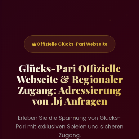
Offizielle Glücks-Pari Webseite
Glücks-Pari Offizielle
Webseite & Regionaler
Zugang: Adressierung
von .bj Anfragen
Erleben Sie die Spannung von Glücks-
Pari mit exklusiven Spielen und sicheren
Zugang.