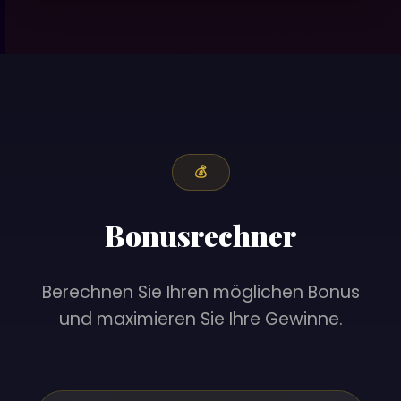
💰
Bonusrechner
Berechnen Sie Ihren möglichen Bonus
und maximieren Sie Ihre Gewinne.