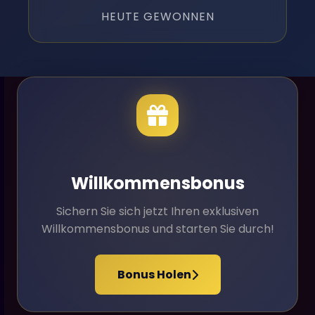
HEUTE GEWONNEN
Willkommensbonus
Sichern Sie sich jetzt Ihren exklusiven
Willkommensbonus und starten Sie durch!
Bonus Holen