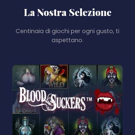
La Nostra Selezione
Centinaia di giochi per ogni gusto, ti
aspettano.