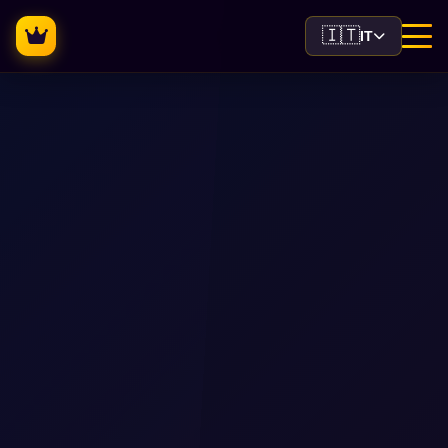
🇮🇹
IT