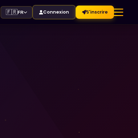
🇫🇷
Connexion
S'inscrire
FR